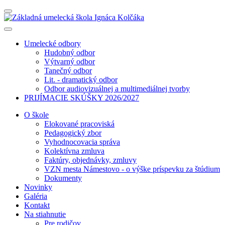
Umelecké odbory
Hudobný odbor
Výtvarný odbor
Tanečný odbor
Lit. - dramatický odbor
Odbor audiovizuálnej a multimediálnej tvorby
PRIJÍMACIE SKÚŠKY 2026/2027
O škole
Elokované pracoviská
Pedagogický zbor
Vyhodnocovacia správa
Kolektívna zmluva
Faktúry, objednávky, zmluvy
VZN mesta Námestovo - o výške príspevku za štúdium
Dokumenty
Novinky
Galéria
Kontakt
Na stiahnutie
Pre rodičov