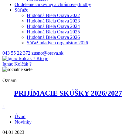
Oddelenie cirkevnej a chrámovej hudby
Súťaže
Hudobná Biela Orava 2022
Hudobná Biela Orava 2023
Hudobná Biela Orava 2024
Hudobná Biela Orava 2025
Hudobná Biela Orava 2026
Súťaž mladých organistov 2026
043 55 22 372
zusno@orava.sk
?
Kto je
Ignác Kolčák ?
Oznam
PRIJÍMACIE SKÚŠKY 2026/2027
+
Úvod
Novinky
04.01.2023