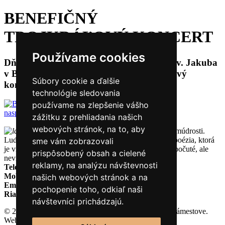
BENEFIČNÝ
TROJKRÁĽOVÝ KONCERT
Používame cookies
Dňa 8. 1. 2023 sa o 17:00 hod. v Kostole sv. Jakuba
v Bobrove uskutoční Benefičný Trojkráľový
Súbory cookie a ďalšie
koncert, na ktorom vystúpia aj naši žiaci.
technológie sledovania
používame na zlepšenie vášho
naspäť
zážitku z prehliadania našich
webových stránok, na to, aby
Hudba je zjavením vyššieho rozumu a múdrosti.
Ludwig van Beethoven
Maľovanie je poézia, ktorá
sme vám zobrazovali
je videná ale nepočutá a poézia je maliarstvo, ktoré je počuté, ale
prispôsobený obsah a cielené
nevidené.“
Leonardo Da Vinci
reklamy, na analýzu návštevnosti
Telefón
043 55 22 372
Mobil
0911 774 787, 0911 492 729
našich webových stránok a na
Email
zusno@orava.sk
pochopenie toho, odkiaľ naši
Riaditeľ školy
Mgr. Tomáš Buc
návštevníci prichádzajú.
© 2026 Základná umelecká škola Ignáca Kolčáka v Námestove.
Web stránky
NEONUS.sk