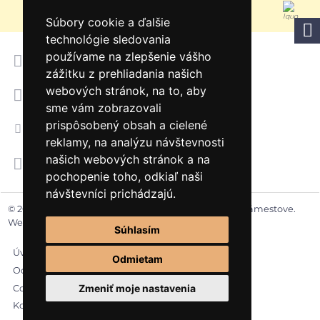
Ludwig van Beethoven
Súbory cookie a ďalšie
technológie sledovania
Telefón
používame na zlepšenie vášho
043 55 22 372
zážitku z prehliadania našich
Mobil
webových stránok, na to, aby
0911 774 787, 0911 492 729
sme vám zobrazovali
Email
prispôsobený obsah a cielené
zusno@orava.sk
reklamy, na analýzu návštevnosti
Riaditeľ školy
našich webových stránok a na
Mgr. Tomáš Buc
pochopenie toho, odkiaľ naši
návštevníci prichádzajú.
© 2026 Základná umelecká škola Ignáca Kolčáka v Námestove.
Web stránky
NEONUS.sk
Súhlasím
Úvod
Odmietam
Ochrana osobných údajov
Zmeniť moje nastavenia
Cookies súbory
Kontakt