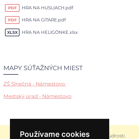
HRA NA HUSLIACH.pdf
PDF
HRA NA GITARE.pdf
PDF
HRA NA HELIGÓNKE.xlsx
XLSX
MAPY SÚŤAŽNÝCH MIEST
ZŠ Slnečná - Námestovo
Mestský úrad - Námestovo
Používame cookies
Hudba je zjavením vyššieho rozumu a múdrosti.