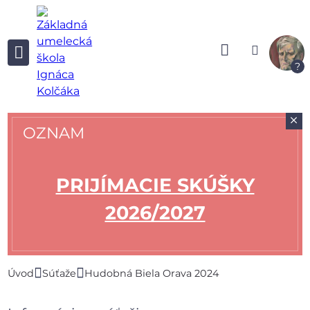
?
+
OZNAM
PRIJÍMACIE SKÚŠKY
2026/2027
Úvod
Súťaže
Hudobná Biela Orava 2024