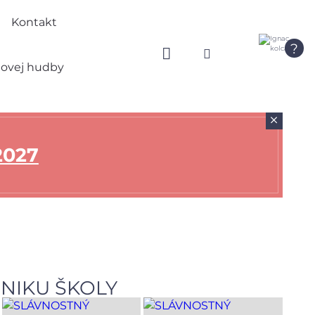
a
Kontakt
?
movej hudby
+
2027
ZNIKU ŠKOLY