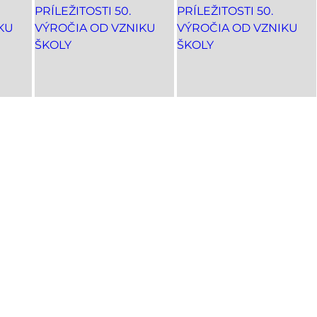
 je zjavením vyššieho rozumu a múd
Ludwig van 