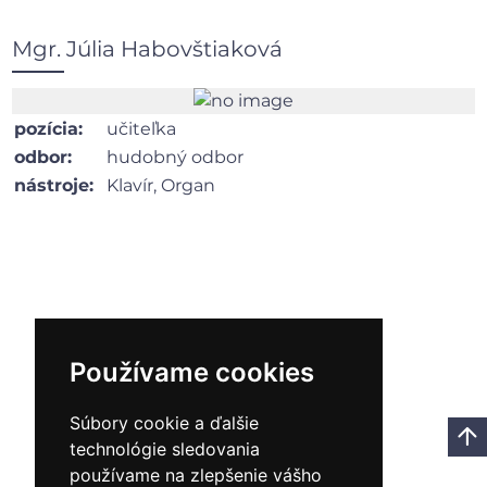
Mgr. Júlia Habovštiaková
pozícia:
učiteľka
odbor:
hudobný odbor
nástroje:
Klavír, Organ
Používame cookies
Hudba je zjavením vyššieho rozumu a múdrosti.
Súbory cookie a ďalšie
technológie sledovania
Ludwig van Beethoven
používame na zlepšenie vášho